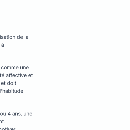
isation de la
 à
ée comme une
té affective et
et doit
d’habitude
3 ou 4 ans, une
nt.
motiver,