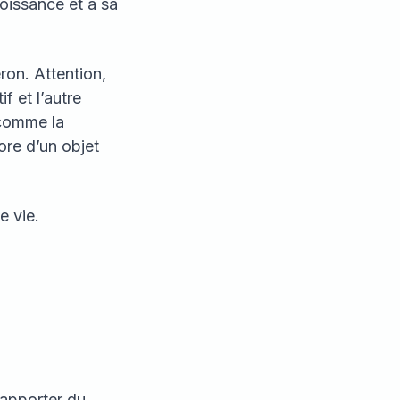
oissance et à sa
eron. Attention,
f et l’autre
 comme la
ore d’un objet
e vie.
d’apporter du