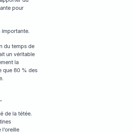
sante pour
 importante.
on du temps de
t un véritable
ement la
me que 80 % des
e.
.
é de la tétée.
tines
’oreille