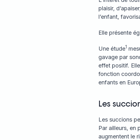
plaisir, d’apais
l’enfant, favori
Elle présente é
1
Une étude
mesur
gavage par sond
effet positif. E
fonction coordo
enfants en Europ
Les succio
Les succions peuv
Par ailleurs, en 
augmentent le ri