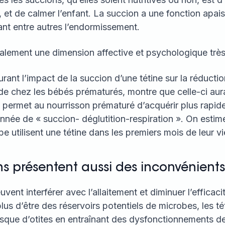
er, et de calmer l’enfant. La succion a une fonction apai
sant entre autres l’endormissement.
galement une dimension affective et psychologique très
ant l’impact de la succion d’une tétine sur la réducti
e chez les bébés prématurés, montre que celle-ci aurai
lle permet au nourrisson prématuré d’acquérir plus rapid
nnée de « succion- déglutition-respiration ». On esti
e utilisent une tétine dans les premiers mois de leur vi
ns présentent aussi des inconvénients
ent interférer avec l’allaitement et diminuer l’efficacit
plus d’être des réservoirs potentiels de microbes, les té
sque d’otites en entraînant des dysfonctionnements de l