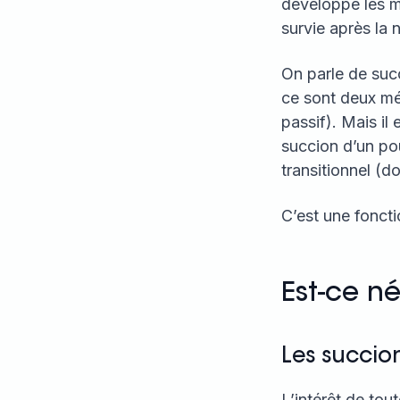
développe les m
survie après la 
On parle de succ
ce sont deux méc
passif). Mais i
succion d’un pou
transitionnel (d
C’est une fonct
Est-ce né
Les succio
L’intérêt de tou