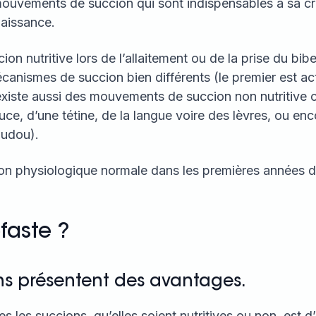
ouvements de succion qui sont indispensables à sa cr
naissance.
ion nutritive lors de l’allaitement ou de la prise du bib
anismes de succion bien différents (le premier est acti
l existe aussi des mouvements de succion non nutritive
ce, d’une tétine, de la langue voire des lèvres, ou enc
oudou).
ion physiologique normale dans les premières années d
faste ?
ns présentent des avantages.
tes les succions, qu’elles soient nutritives ou non, est 