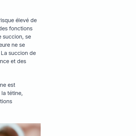
risque élevé de
des fonctions
e succion, se
eure ne se
. La succion de
ance et des
ine est
la tétine,
tions