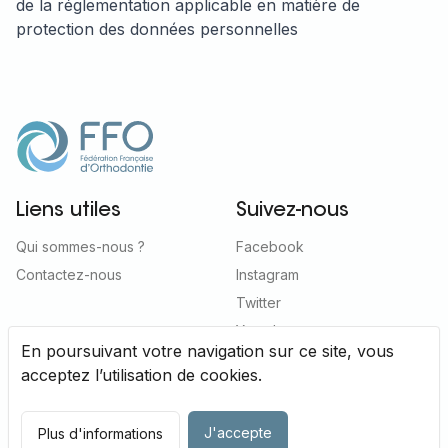
de la réglementation applicable en matière de
protection des données personnelles
Liens utiles
Suivez-nous
Qui sommes-nous ?
Facebook
Contactez-nous
Instagram
Twitter
Youtube
En poursuivant votre navigation sur ce site, vous
acceptez l’utilisation de cookies.
Mentions
Politique de
2020 © FFO
Tous droits
J'accepte
Plus d'informations
légales
confidentialité
réservés