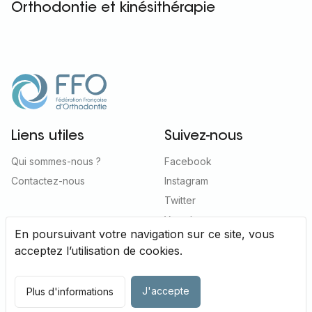
Orthodontie et kinésithérapie
Liens utiles
Suivez-nous
Qui sommes-nous ?
Facebook
Contactez-nous
Instagram
Twitter
Youtube
En poursuivant votre navigation sur ce site, vous
acceptez l’utilisation de cookies.
Mentions
Politique de
2020 © FFO
Tous droits
J'accepte
Plus d'informations
légales
confidentialité
réservés